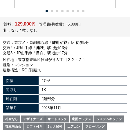
129,000
賃料：
円
管理費(共益費）:6,000円
礼：なし / 敷：なし
交通：東京メトロ副都心線「
雑司が谷
」駅 徒歩5分
交通2：JR山手線「
池袋
」駅 徒歩13分
交通3：JR山手線「
目白
」駅 徒歩17分
所在地：東京都豊島区雑司が谷３丁目２２－２１
種別：マンション
建物構造：RC 2階建て
面積
27m²
間取り
1K
所在階
2階部分
築年月
2025年11月
礼金なし
デザイナーズ
オートロック
宅配ボックス
システムキッチン
独立洗面台
ロフト付き
2人入居可
エアコン
フローリング