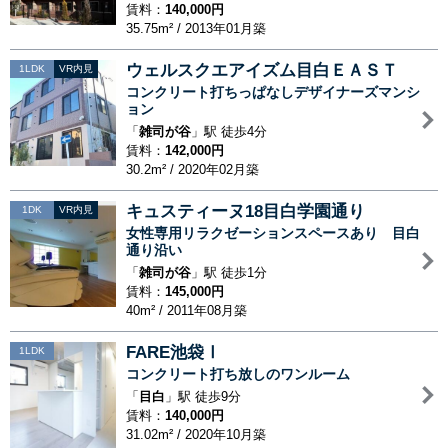
賃料：
140,000円
35.75m² / 2013年01月築
ウェルスクエアイズム目白ＥＡＳＴ
1LDK
VR内見
コンクリート打ちっぱなしデザイナーズマンシ
ョン
「
雑司が谷
」駅 徒歩4分
賃料：
142,000円
30.2m² / 2020年02月築
キュスティーヌ18目白学園通り
1DK
VR内見
女性専用リラクゼーションスペースあり 目白
通り沿い
「
雑司が谷
」駅 徒歩1分
賃料：
145,000円
40m² / 2011年08月築
FARE池袋Ⅰ
1LDK
コンクリート打ち放しのワンルーム
「
目白
」駅 徒歩9分
賃料：
140,000円
31.02m² / 2020年10月築