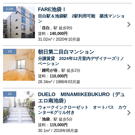
FARE池袋Ⅰ
1LDK
目白駅＆池袋駅 2駅利用可能 築浅マンショ
ン
「
目白
」駅 徒歩9分
賃料：
140,000円
31.02m² / 2020年10月築
朝日第二目白マンション
1R
分譲賃貸 2024年12月室内デザイナーズリノ
ベーション
「
雑司が谷
」駅 徒歩2分
賃料：
110,000円
28.34m² / 1986年03月築
DUELO MINAMIIKEBUKURO（デュ
1K
エロ南池袋）
ウォークインクローゼット オートバス カウ
ンターKグリル付き
「
池袋
」駅 徒歩5分
賃料：
119,000円
30.1m² / 2018年08月築