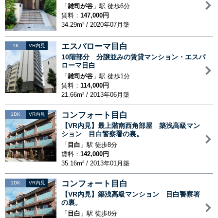
「
雑司が谷
」駅 徒歩6分
賃料：
147,000円
34.29m² / 2020年07月築
エスパローマ目白
1K
VR内見
10階部分 分譲並みの賃貸マンション・エスパ
ローマ目白
「
雑司が谷
」駅 徒歩1分
賃料：
114,000円
21.66m² / 2013年06月築
コンフォート目白
1DK
VR内見
【VR内見】最上階南西角部屋 築浅高級マン
ション 目白警察署の裏。
「
目白
」駅 徒歩8分
賃料：
142,000円
35.16m² / 2013年01月築
コンフォート目白
1DK
VR内見
【VR内見】築浅高級マンション 目白警察署
の裏。
「
目白
」駅 徒歩8分