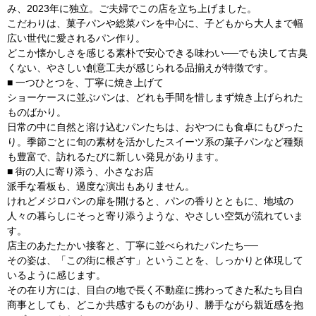
み、2023年に独立。ご夫婦でこの店を立ち上げました。
こだわりは、菓子パンや総菜パンを中心に、子どもから大人まで幅
広い世代に愛されるパン作り。
どこか懐かしさを感じる素朴で安心できる味わい──でも決して古臭
くない、やさしい創意工夫が感じられる品揃えが特徴です。
■ 一つひとつを、丁寧に焼き上げて
ショーケースに並ぶパンは、どれも手間を惜しまず焼き上げられた
ものばかり。
日常の中に自然と溶け込むパンたちは、おやつにも食卓にもぴった
り。季節ごとに旬の素材を活かしたスイーツ系の菓子パンなど種類
も豊富で、訪れるたびに新しい発見があります。
■ 街の人に寄り添う、小さなお店
派手な看板も、過度な演出もありません。
けれどメジロパンの扉を開けると、パンの香りとともに、地域の
人々の暮らしにそっと寄り添うような、やさしい空気が流れていま
す。
店主のあたたかい接客と、丁寧に並べられたパンたち──
その姿は、「この街に根ざす」ということを、しっかりと体現して
いるように感じます。
その在り方には、目白の地で長く不動産に携わってきた私たち目白
商事としても、どこか共感するものがあり、勝手ながら親近感を抱