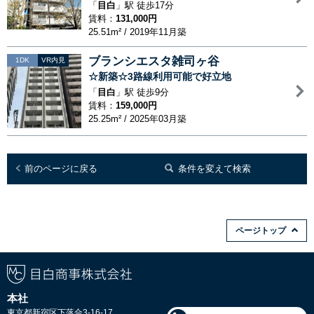
「
目白
」駅 徒歩17分
賃料：
131,000円
25.51m² / 2019年11月築
ブランシエスタ雑司ヶ谷
1DK
VR内見
☆新築☆3路線利用可能で好立地
「
目白
」駅 徒歩9分
賃料：
159,000円
25.25m² / 2025年03月築
前のページに戻る
条件を変えて検索
ページトップ
本社
東京都新宿区下落合3-16-17