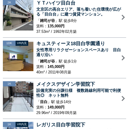
ＹＴハイツ目白台
2K
文京区の高台エリア、落ち着いた住環境が広が
る「目白台」に建つ賃貸マンション。
「
雑司が谷
」駅 徒歩8分
賃料：
135,000円
37.53m² / 1992年02月築
キュスティーヌ18目白学園通り
1DK
VR内見
女性専用リラクゼーションスペースあり 目白
通り沿い
「
雑司が谷
」駅 徒歩1分
賃料：
145,000円
40m² / 2011年08月築
メイクスデザイン学習院下
1K
設備充実の分譲仕様 複数路線利用可能で利便
性◎ ネット無料
「
目白
」駅 徒歩14分
賃料：
149,000円
29.96m² / 2019年09月築
レガリス目白学習院下
1K
VR内見