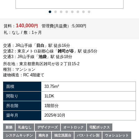
140,000
賃料：
円
管理費(共益費）:5,000円
礼：なし / 敷：1ヶ月
交通：JR山手線「
目白
」駅 徒歩16分
交通2：東京メトロ副都心線「
雑司が谷
」駅 徒歩5分
交通3：JR山手線「
池袋
」駅 徒歩18分
所在地：東京都豊島区雑司が谷２丁目15-2
種別：マンション
建物構造：RC 4階建て
面積
33.75m²
間取り
1LDK
所在階
1階部分
築年月
2025年10月
新築
礼金なし
デザイナーズ
オートロック
宅配ボックス
システムキッチン
南向き
独立洗面台
バス･トイレ別
ウォシュレット