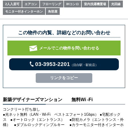
2人入居可
エアコン
フローリング
IHコンロ
室内洗濯機置場
光回線
モニター付きインターホン
角部屋
この物件の内覧、詳細などのお問い合わせ
メールでこの物件を問い合わせる
03-3953-2201
（目白駅・駅前店）
リンクをコピー
新築デザイナーズマンション 無料Wi -Fi
コンクリート打ち放し
●光ネット無料（LAN・Wi-Fi ベストエフォート1Gbps） ●宅配ボック
ス ●オートロック（エントランス） ●防犯カメラ（エントランス・外
構） ●ダブルロックディンプルキー ●カラーモニター付きインターホ