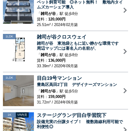
ペット飼育可能 ◎ネット無料！ 敷地内タイ
ムズカーシェア導入
「
雑司が谷
」駅 徒歩8分
賃料：
120,000円
25.51m² / 2024年02月築
雑司が谷クロスウェイ
1LDK
雑司が谷 東池袋ともに近い静かな環境です
周辺マップには著名人の名前が、
「
雑司が谷
」駅 徒歩8分
賃料：
136,000円
33.39m² / 2020年09月築
目白19号マンション
1LDK
豊島区高田2丁目 デザイナーズマンション
「
雑司が谷
」駅 徒歩5分
賃料：
159,000円
31.72m² / 2024年09月築
ステージグランデ目白学習院下
1K
VR内見
設備充実の分譲タイプ！ 複数路線利用可能で
利便性◎