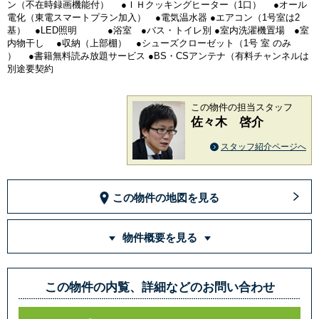
ン（不在時録画機能付） ●ＩＨクッキングヒーター（1口） ●オール
電化（東電スマートプラン加入） ●電気温水器 ●エアコン（1号室は2
基） ●LED照明 ●浴室 ●バス・トイレ別 ●室内洗濯機置場 ●室
内物干し ●収納（上部棚） ●シューズクローゼット（1号 室 のみ
） ●書籍無料読み放題サービス ●BS・CSアンテナ（有料チャンネルは
別途要契約
この物件の担当スタッフ
佐々木 啓介
スタッフ紹介ページへ
この物件の地図を見る
物件概要を見る
この物件の内覧、詳細などのお問い合わせ