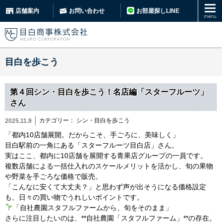
お部屋探しLINE
店舗案内
お問い合わせ
目白を歩こう
第４回シン・目白を歩こう！名店編「スターフルーツ」
さん
カテゴリー：
シン・目白を歩こう
2025.11.9
「都内10店舗展開。だからこそ、手ごろに、美味しく」
目白駅前の一角にある「スターフルーツ目白店」さん。
実はここ、都内に10店舗を展開する青果店グループの一員です。
複数店舗による一括仕入れのスケールメリットを活かし、旬の果物
や野菜を手ごろな価格で販売。
「こんなに安くて大丈夫？」と思わず声が出そうになる価格設定
も、日々の買い物でうれしいポイントです。
「自社農園スタフルファームから、旬をそのまま」
さらに注目したいのは、**自社農園「スタフルファーム」**の存在。