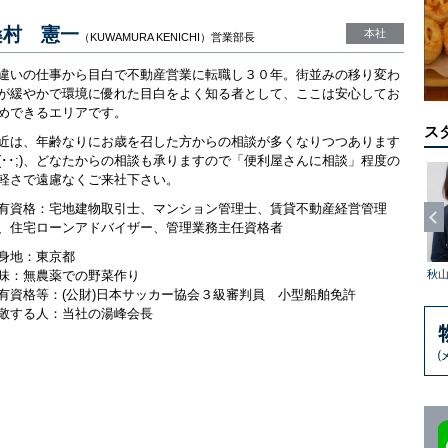
桑村 憲一
本社
（KUWAMURA KENICHI）
営業部長
違いの仕事から目白で不動産営業に転職し３０年。街並みの移り変わ
が緩やかで環境に優れた目白をよく知る者として、ここは安心してお
めできるエリアです。
ス
近は、年齢なりにお歳を召した方からの相談が多くなりつつあります
(･･;)、どなたからの相談も承りますので「便利屋さんに相談」程度の
軽さで遠慮なくご来社下さい。
有資格：宅地建物取引士、マンション管理士、賃貸不動産経営管理
、住宅ローンアドバイザー、管理業務主任資格者
身地：東京都
味：無農薬での野菜作り
営繕担当スタッフ(メジロホールディングス営繕事業部)
総務経理スタッフ
田中 順
佐々木 啓介
相森 幸男
秋
有資格等：(公財)日本サッカー協会３級審判員 小型船舶免許
敬する人：当社の湯峰会長