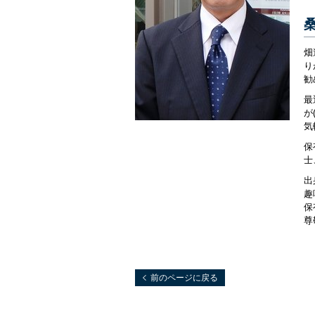
畑
り
勧
最
が
気
保
士
出
飯嶋 聡
趣
保
尊
前のページに戻る