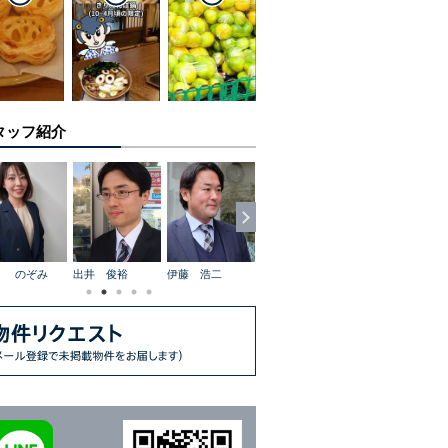
タッフ紹介
山 のぞみ
出井 俊裕
伊藤 浩二
齋藤 京子
平塚 真治