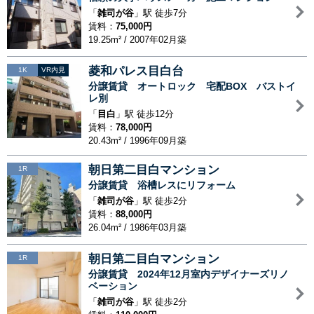
「
雑司が谷
」駅 徒歩7分
賃料：
75,000円
19.25m² / 2007年02月築
菱和パレス目白台
1K
VR内見
分譲賃貸 オートロック 宅配BOX バストイ
レ別
「
目白
」駅 徒歩12分
賃料：
78,000円
20.43m² / 1996年09月築
朝日第二目白マンション
1R
分譲賃貸 浴槽レスにリフォーム
「
雑司が谷
」駅 徒歩2分
賃料：
88,000円
26.04m² / 1986年03月築
朝日第二目白マンション
1R
分譲賃貸 2024年12月室内デザイナーズリノ
ベーション
「
雑司が谷
」駅 徒歩2分