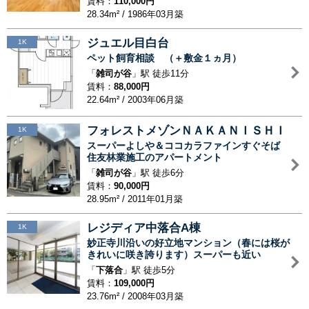
賃料：
110,000円
28.34m² / 1986年03月築
ジュエル目白台
1K
ペット飼育相談 （＋敷金１ヵ月）
「
雑司が谷
」駅 徒歩11分
賃料：
88,000円
22.64m² / 2003年06月築
フォレストメゾンＮＡＫＡＮＩＳＨＩ
1K
スーパーよしや＆ココカラファインすぐそば
住友林業施工のアパートメント
「
雑司が谷
」駅 徒歩6分
賃料：
90,000円
28.95m² / 2011年01月築
レジディア中落合A棟
1K
妙正寺川沿いの好立地マンション（春には桜が
きれいに咲き誇ります）スーパーも近い
「
下落合
」駅 徒歩5分
賃料：
109,000円
23.76m² / 2008年03月築