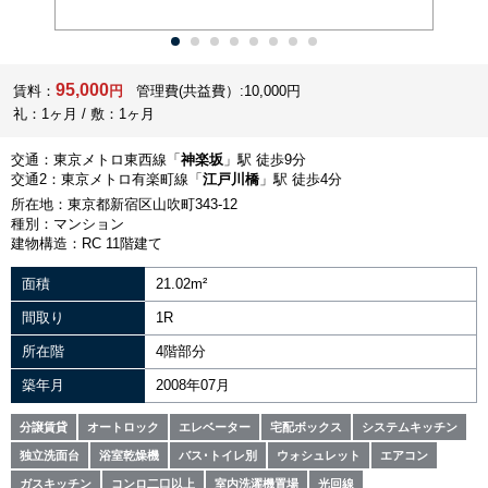
95,000
賃料：
円
管理費(共益費）:10,000円
礼：1ヶ月 / 敷：1ヶ月
交通：東京メトロ東西線「
神楽坂
」駅 徒歩9分
交通2：東京メトロ有楽町線「
江戸川橋
」駅 徒歩4分
所在地：東京都新宿区山吹町343-12
種別：マンション
建物構造：RC 11階建て
面積
21.02m²
間取り
1R
所在階
4階部分
築年月
2008年07月
分譲賃貸
オートロック
エレベーター
宅配ボックス
システムキッチン
独立洗面台
浴室乾燥機
バス･トイレ別
ウォシュレット
エアコン
ガスキッチン
コンロ二口以上
室内洗濯機置場
光回線