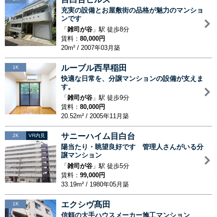
充実の設備とお屋敷街の品格が魅力のマンショ
ンです
「
雑司が谷
」駅 徒歩8分
賃料：
80,000円
20m² / 2007年03月築
ルーブル西早稲田
1K
快適な日常を、分譲マンションの設備が支えま
す。
「
雑司が谷
」駅 徒歩9分
賃料：
80,000円
20.52m² / 2005年11月築
サニーハイム目白台
2K
VR内見
陽当たり・眺望良好です 管理人さんがいる分
譲マンション
「
雑司が谷
」駅 徒歩5分
賃料：
99,000円
33.19m² / 1980年05月築
エクシヴ髙田
1K
信頼の大手ハウスメーカー施工マンション