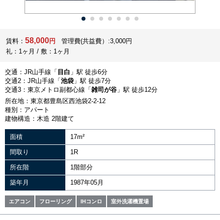
58,000
賃料：
円
管理費(共益費）:3,000円
礼：1ヶ月 / 敷：1ヶ月
交通：JR山手線「
目白
」駅 徒歩6分
交通2：JR山手線「
池袋
」駅 徒歩7分
交通3：東京メトロ副都心線「
雑司が谷
」駅 徒歩12分
所在地：東京都豊島区西池袋2-2-12
種別：アパート
建物構造：木造 2階建て
面積
17m²
間取り
1R
所在階
1階部分
築年月
1987年05月
エアコン
フローリング
IHコンロ
室外洗濯機置場