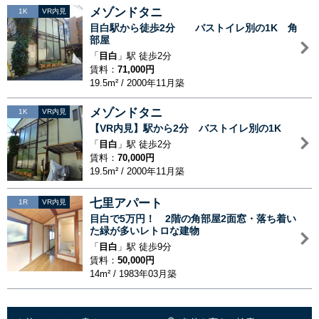
メゾンドタニ
1K
VR内見
目白駅から徒歩2分 バストイレ別の1K 角
部屋
「
目白
」駅 徒歩2分
賃料：
71,000円
19.5m² / 2000年11月築
メゾンドタニ
1K
VR内見
【VR内見】駅から2分 バストイレ別の1K
「
目白
」駅 徒歩2分
賃料：
70,000円
19.5m² / 2000年11月築
七里アパート
1R
VR内見
目白で5万円！ 2階の角部屋2面窓・落ち着い
た緑が多いレトロな建物
「
目白
」駅 徒歩9分
賃料：
50,000円
14m² / 1983年03月築