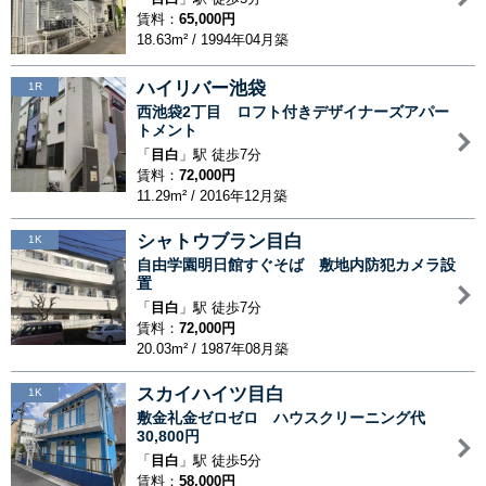
賃料：
65,000円
18.63m² / 1994年04月築
ハイリバー池袋
1R
西池袋2丁目 ロフト付きデザイナーズアパー
トメント
「
目白
」駅 徒歩7分
賃料：
72,000円
11.29m² / 2016年12月築
シャトウブラン目白
1K
自由学園明日館すぐそば 敷地内防犯カメラ設
置
「
目白
」駅 徒歩7分
賃料：
72,000円
20.03m² / 1987年08月築
スカイハイツ目白
1K
敷金礼金ゼロゼロ ハウスクリーニング代
30,800円
「
目白
」駅 徒歩5分
賃料：
58,000円