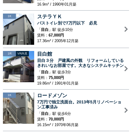
16.9m² / 1990年01月築
ステラＹＫ
1K
バストイレ別で7万円以下 必見
「
目白
」駅 徒歩10分
賃料：
67,000円
17.36m² / 2005年12月築
目白館
1R
VR内見
目白３分 戸建風の外観 リフォームしている
きれいなお部屋です。大きなシステムキッチン
「
目白
」駅 徒歩3分
賃料：
75,000円
19.86m² / 1991年01月築
ロードメゾン
1K
7万円で独立洗面台。2013年5月リノベーショ
ン工事済み
「
目白
」駅 徒歩6分
賃料：
70,000円
16.15m² / 1970年06月築