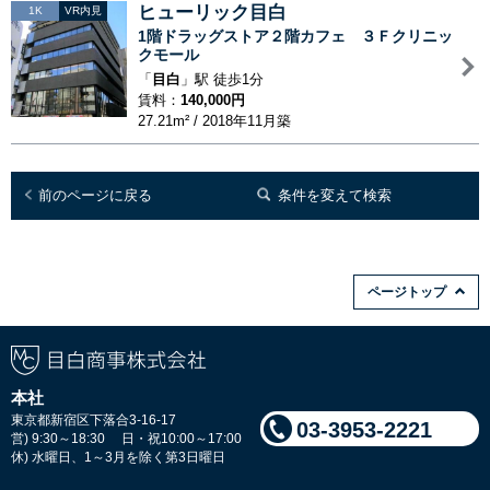
ヒューリック目白
1K
VR内見
1階ドラッグストア２階カフェ ３Ｆクリニッ
クモール
「
目白
」駅 徒歩1分
賃料：
140,000円
27.21m² / 2018年11月築
前のページに戻る
条件を変えて検索
ページトップ
本社
東京都新宿区下落合3-16-17
03-3953-2221
営) 9:30～18:30 日・祝10:00～17:00
休) 水曜日、1～3月を除く第3日曜日