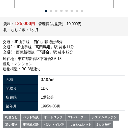
125,000
賃料：
円
管理費(共益費）:10,000円
礼：なし / 敷：1ヶ月
交通：JR山手線「
目白
」駅 徒歩8分
交通2：JR山手線「
高田馬場
」駅 徒歩11分
交通3：西武新宿線「
下落合
」駅 徒歩12分
所在地：東京都新宿区下落合3-6-13
種別：マンション
建物構造：RC 3階建て
面積
37.07m²
間取り
1DK
所在階
1階部分
築年月
1995年03月
礼金なし
ペット相談
オートロック
エレベーター
システムキッチン
追い焚き
事務所相談
バス･トイレ別
ウォシュレット
2人入居可