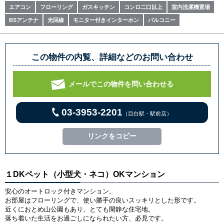
エアコン
フローリング
ガスキッチン
コンロ二口以上
室内洗濯機置場
BSアンテナ
光回線
モニター付きインターホン
バルコニー
この物件の内覧、詳細などのお問い合わせ
メールでこの物件を問い合わせる
03-3953-2201
（目白駅・駅前店）
リンクをコピー
１DKペット（小型犬・ネコ）OKマンション
安心のオートロック付きマンション。
お部屋はフローリングで、使い勝手の良いスッキリとした形です。
近くにおとめ山公園もあり、とても閑静な住宅地。
落ち着いた生活をお過ごしになられたい方、必見です。