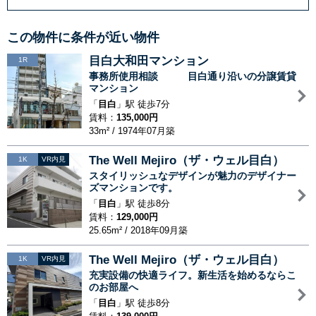
この物件に条件が近い物件
目白大和田マンション
1R
事務所使用相談 目白通り沿いの分譲賃貸
マンション
「
目白
」駅 徒歩7分
賃料：
135,000円
33m² / 1974年07月築
The Well Mejiro（ザ・ウェル目白）
1K
VR内見
スタイリッシュなデザインが魅力のデザイナー
ズマンションです。
「
目白
」駅 徒歩8分
賃料：
129,000円
25.65m² / 2018年09月築
The Well Mejiro（ザ・ウェル目白）
1K
VR内見
充実設備の快適ライフ。新生活を始めるならこ
のお部屋へ
「
目白
」駅 徒歩8分