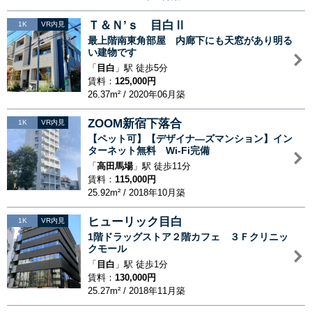
Ｔ＆Ｎ’ｓ 目白Ⅱ
1K
VR内見
最上階南東角部屋 内廊下にも天窓があり明る
い建物です
「
目白
」駅 徒歩5分
賃料：
125,000円
26.37m² / 2020年06月築
ZOOM新宿下落合
1K
VR内見
【ペット可】【デザイナ—ズマンション】イン
ターネット無料 Wi-Fi完備
「
高田馬場
」駅 徒歩11分
賃料：
115,000円
25.92m² / 2018年10月築
ヒューリック目白
1K
VR内見
1階ドラッグストア２階カフェ ３Ｆクリニッ
クモール
「
目白
」駅 徒歩1分
賃料：
130,000円
25.27m² / 2018年11月築