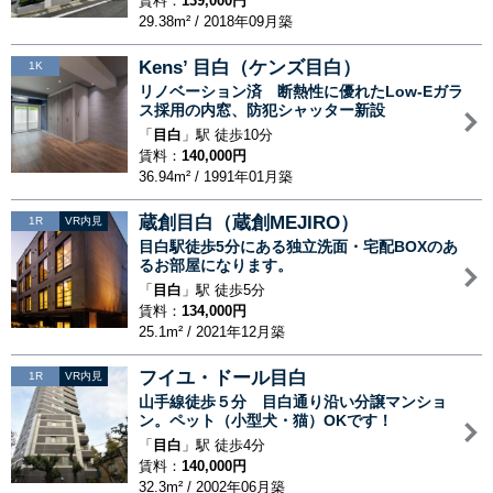
賃料：
139,000円
29.38m² / 2018年09月築
Kens’ 目白（ケンズ目白）
1K
リノベーション済 断熱性に優れたLow-Eガラ
ス採用の内窓、防犯シャッター新設
「
目白
」駅 徒歩10分
賃料：
140,000円
36.94m² / 1991年01月築
蔵創目白（蔵創MEJIRO）
1R
VR内見
目白駅徒歩5分にある独立洗面・宅配BOXのあ
るお部屋になります。
「
目白
」駅 徒歩5分
賃料：
134,000円
25.1m² / 2021年12月築
フイユ・ドール目白
1R
VR内見
山手線徒歩５分 目白通り沿い分譲マンショ
ン。ペット（小型犬・猫）OKです！
「
目白
」駅 徒歩4分
賃料：
140,000円
32.3m² / 2002年06月築