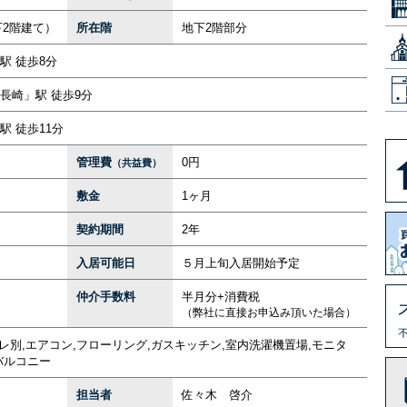
下2階建て）
所在階
地下
2階部分
駅 徒歩8分
長崎」駅 徒歩9分
 徒歩11分
管理費
0円
（共益費）
敷金
1ヶ月
契約期間
2年
入居可能日
５月上旬入居開始予定
仲介手数料
半月分+消費税
（弊社に直接お申込み頂いた場合）
レ別,エアコン,フローリング,ガスキッチン,室内洗濯機置場,モニタ
バルコニー
担当者
佐々木 啓介