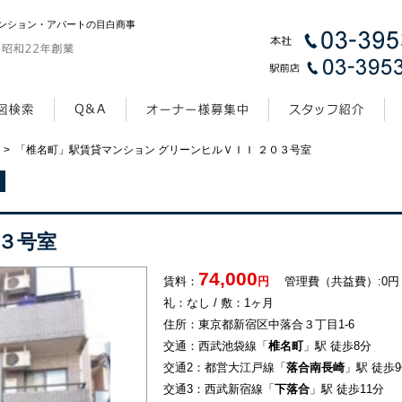
ンション・アパートの目白商事
>
「椎名町」駅賃貸マンション グリーンヒルＶＩＩ ２０３号室
３号室
74,000
賃料：
円
管理費（共益費）:0円
礼：なし / 敷：1ヶ月
住所：東京都新宿区中落合３丁目1-6
交通：西武池袋線「
椎名町
」駅 徒歩8分
交通2：都営大江戸線「
落合南長崎
」駅 徒歩
交通3：西武新宿線「
下落合
」駅 徒歩11分