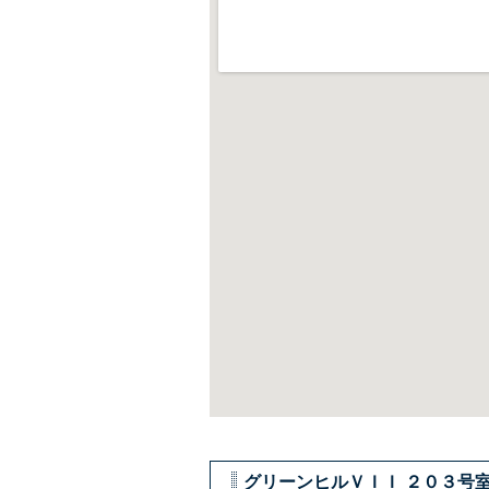
飯嶋 聡
グリーンヒルＶＩＩ ２０３号