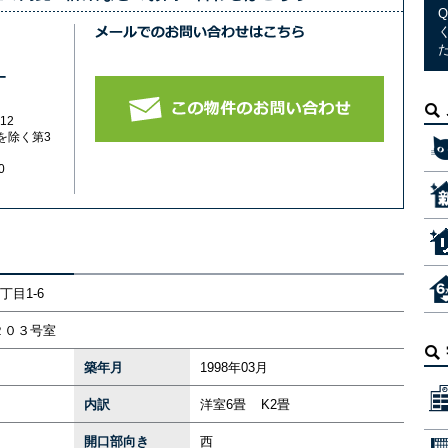
-
12
を除く第3
0
目1-6
２０３号室
築年月
1998年03月
内訳
洋室6畳 K2畳
開口部向き
西