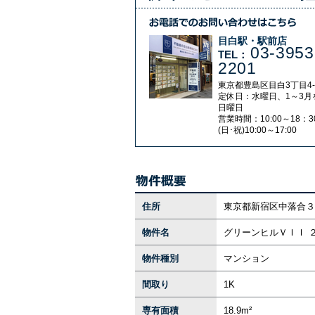
目白駅・駅前店
03-3953
TEL：
2201
東京都豊島区目白3丁目4-
定休日：水曜日、1～3月
日曜日
営業時間：10:00～18：3
(日･祝)10:00～17:00
住所
東京都新宿区中落合３丁
物件名
グリーンヒルＶＩＩ 
物件種別
マンション
間取り
1K
専有面積
18.9m²