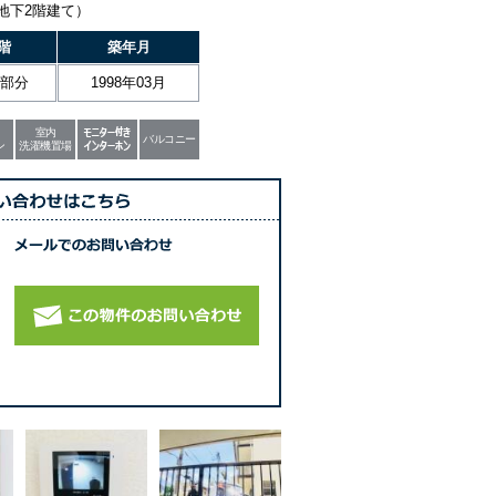
（地下2階建て）
階
築年月
階部分
1998年03月
室内
バルコニー
ン
洗濯機置場