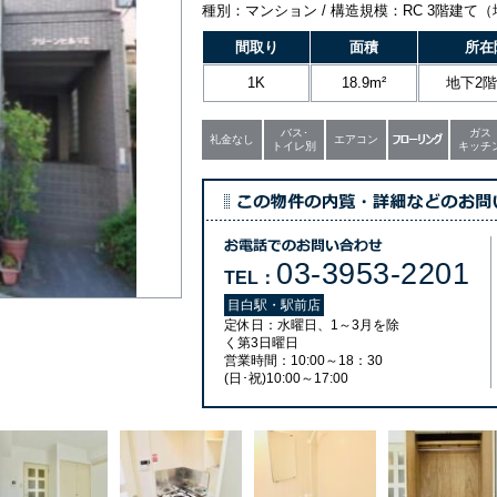
種別：マンション / 構造規模：RC 3階建て
間取り
面積
所在
1K
18.9m²
地下
2
バス･
ガス
礼金なし
エアコン
トイレ別
キッチ
03-3953-2201
TEL：
目白駅・駅前店
定休日：水曜日、1～3月を除
く第3日曜日
営業時間：10:00～18：30
(日･祝)10:00～17:00