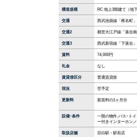
構造規模
RC 地上3階建て（地
交通
西武池袋線「椎名町」
交通2
都営大江戸線「落合南
交通3
西武新宿線「下落合」駅
賃料
74,000円
礼金
なし
賃貸借区分
普通賃貸借
現況
空予定
更新料
新賃料の1ヶ月分
設備･条件
一階の物件,バス･トイ
ー付きインターホン,
取扱店舗
目白駅・駅前店