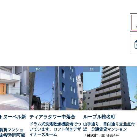
1R
1K
トヌーベル新
ティアラタワー中落合
ルーブル椎名町
ドラム式洗濯乾燥機設備でつ
山手通り、目白通り交差点付
いています、ロフト付きデザ
近 分譲賃貸マンション
賃貸マンショ
イナーズルーム
4線4駅利用可能
「
椎名町
」駅 徒歩6分