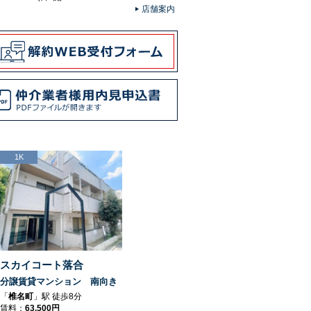
店舗案内
1K
スカイコート落合
分譲賃貸マンション 南向き
「
椎名町
」駅 徒歩8分
賃料：
63,500円