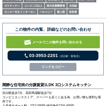
ガスキッチン
コンロ二口以上
室内洗濯機置場
光回線
モニター付きインターホン
バルコニー
最上階
角部屋
この物件の内覧、詳細などのお問い合わせ
メールでこの物件を問い合わせる
03-3953-2201
（目白駅・駅前店）
リンクをコピー
閑静な住宅街の分譲賃貸1LDK 3口システムキッチン
目白駅徒歩7分、高田馬場駅徒歩7分
コンビニエンスストア、スーパーも近くにある為、お買い物も便利な場
所です。
入居者サポート料：2万2,000円 鍵交換代2万6,400円