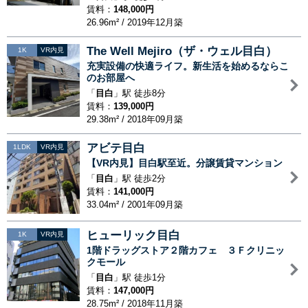
賃料：
148,000円
26.96m² / 2019年12月築
The Well Mejiro（ザ・ウェル目白）
1K
VR内見
充実設備の快適ライフ。新生活を始めるならこ
のお部屋へ
「
目白
」駅 徒歩8分
賃料：
139,000円
29.38m² / 2018年09月築
アビテ目白
1LDK
VR内見
【VR内見】目白駅至近。分譲賃貸マンション
「
目白
」駅 徒歩2分
賃料：
141,000円
33.04m² / 2001年09月築
ヒューリック目白
1K
VR内見
1階ドラッグストア２階カフェ ３Ｆクリニッ
クモール
「
目白
」駅 徒歩1分
賃料：
147,000円
28.75m² / 2018年11月築