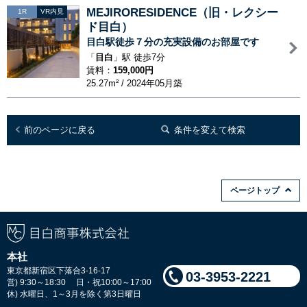
MEJIRORESIDENCE（旧・レクシー
1R
VR内見
ド目白）
目白駅徒歩７分の充実設備のお部屋です
「
目白
」駅 徒歩7分
賃料：
159,000円
25.27m² / 2024年05月築
前のページに戻る
条件を変えて検索
ページトップ
本社
東京都新宿区下落合3-16-17
03-3953-2221
営) 9:30～18:30 日・祝10:00～17:00
休) 水曜日、1～3月を除く第3日曜日