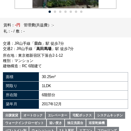
-
賃料：
円
管理費(共益費）:-
礼：- / 敷：-
交通：JR山手線「
目白
」駅 徒歩7分
交通2：JR山手線「
高田馬場
」駅 徒歩7分
所在地：東京都新宿区下落合2-1-12
種別：マンション
建物構造：RC 6階建て
面積
30.25m²
間取り
1LDK
所在階
6階部分
築年月
2017年12月
分譲賃貸
オートロック
エレベーター
宅配ボックス
システムキッチン
ウォークインクローゼット
追い焚き
独立洗面台
浴室乾燥機
バス･トイレ別
ウォシュレット
2人入居可
エアコン
フローリング