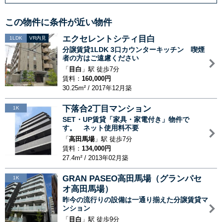
この物件に条件が近い物件
エクセレントシティ目白
1LDK
VR内見
分譲賃貸1LDK 3口カウンターキッチン 喫煙
者の方はご遠慮ください
「
目白
」駅 徒歩7分
賃料：
160,000円
30.25m² / 2017年12月築
下落合2丁目マンション
1K
SET・UP賃貸「家具・家電付き」物件で
す。 ネット使用料不要
「
高田馬場
」駅 徒歩7分
賃料：
134,000円
27.4m² / 2013年02月築
GRAN PASEO高田馬場（グランパセ
1K
オ高田馬場）
昨今の流行りの設備は一通り揃えた分譲賃貸マ
ンション
「
目白
」駅 徒歩9分