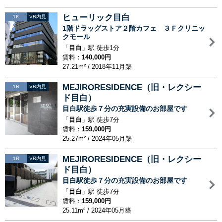
ヒューリック目白
1K
VR内見
1階ドラッグストア２階カフェ ３Ｆクリニッ
クモール
「
目白
」駅 徒歩1分
賃料：
140,000円
27.21m² / 2018年11月築
MEJIRORESIDENCE（旧・レクシー
1R
VR内見
ド目白）
目白駅徒歩７分の充実設備のお部屋です
「
目白
」駅 徒歩7分
賃料：
159,000円
25.27m² / 2024年05月築
MEJIRORESIDENCE（旧・レクシー
1R
VR内見
ド目白）
目白駅徒歩７分の充実設備のお部屋です
「
目白
」駅 徒歩7分
賃料：
159,000円
25.11m² / 2024年05月築