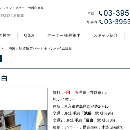
ンション・アパートの目白商事
>
「池袋」駅賃貸アパート セドルハイム目白
目白
-
賃料：
円
管理費（共益費）:-
礼：- / 敷：-
住所：東京都豊島区西池袋2-7-15
交通：JR山手線「
池袋
」駅 徒歩9分
交通2：JR山手線「
目白
」駅 徒歩8分
種別：アパート / 構造規模：木造 2階建て