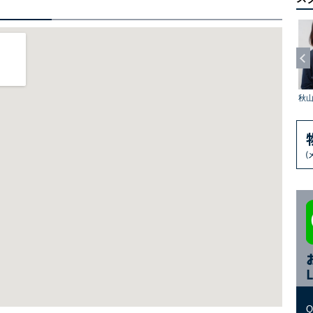
田中 順
佐々木 啓介
相森 幸男
秋山 のぞみ
出井 俊裕