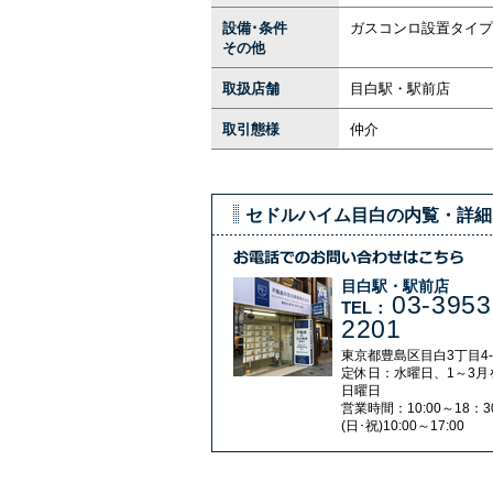
設備･条件
ガスコンロ設置タイプ
その他
取扱店舗
目白駅・駅前店
取引態様
仲介
セドルハイム目白の内覧・詳細
目白駅・駅前店
03-3953
TEL：
2201
東京都豊島区目白3丁目4-
定休日：水曜日、1～3月
日曜日
営業時間：10:00～18：3
(日･祝)10:00～17:00