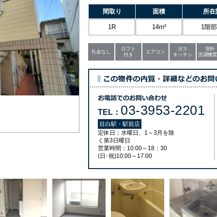
間取り
面積
所在
1R
14m²
1階
ロフト
ガス
室外
礼金なし
エアコン
付き
キッチン
洗濯機置
03-3953-2201
TEL：
目白駅・駅前店
定休日：水曜日、1～3月を除
く第3日曜日
営業時間：10:00～18：30
(日･祝)10:00～17:00