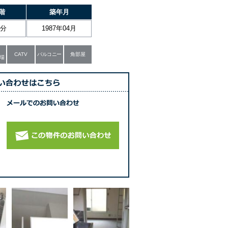
階
築年月
部分
1987年04月
CATV
バルコニー
角部屋
場