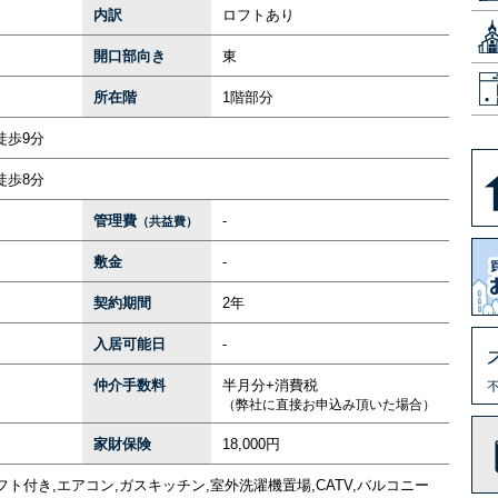
内訳
ロフトあり
開口部向き
東
所在階
1階部分
徒歩9分
徒歩8分
管理費
-
（共益費）
敷金
-
契約期間
2年
入居可能日
-
仲介手数料
半月分+消費税
（弊社に直接お申込み頂いた場合）
家財保険
18,000円
フト付き,エアコン,ガスキッチン,室外洗濯機置場,CATV,バルコニー