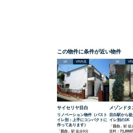
この物件に条件が近い物件
1K
VR内見
1K
V
サイセリヤ目白
メゾンドタ
リノベーション物件（バスト
目白駅から
イレ別：上手にコンパクトに
イレ別の1
作ってあります）
「
目白
」駅 徒
「
目白
」駅 徒歩9分
賃料：
71,000