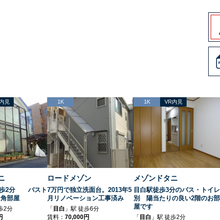
R内見
1K
1K
VR内見
ニ
ロードメゾン
メゾンドタニ
徒歩2分 バスト
7万円で独立洗面台。2013年5
目白駅徒歩3分のバス・トイレ
K 角部屋
月リノベーション工事済み
別 陽当たりの良い2階のお部
屋です
歩2分
「
目白
」駅 徒歩6分
円
賃料：
70,000円
「
目白
」駅 徒歩2分