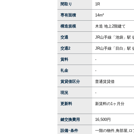
間取り
1R
専有面積
14m²
構造規模
木造 地上2階建て
交通
JR山手線「池袋」駅 
交通2
JR山手線「目白」駅 
賃料
-
礼金
-
賃貸借区分
普通賃貸借
現況
-
更新料
新賃料の1ヶ月分
鍵交換費用
16,500円
設備･条件
一階の物件,角部屋,ロ