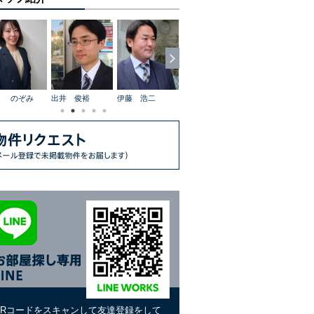
伊藤 浩二
齋藤 京子
平塚 真治
山村 恒雅
桑村 憲
QRコードをスキャンして友達登録をして