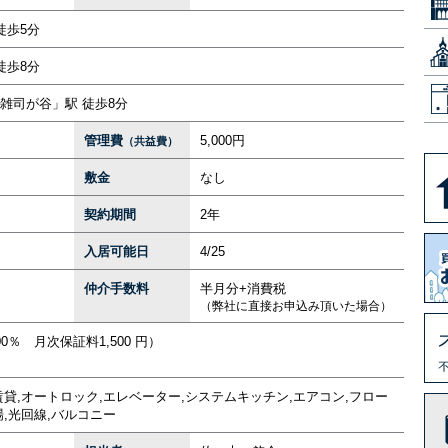
徒歩5分
徒歩8分
雑司が谷」駅 徒歩8分
管理費
5,000円
（共益費）
敷金
なし
契約期間
2年
入居可能日
4/25
仲介手数料
半月分+消費税
（弊社に直接お申込み頂いた場合）
％ 月次保証料1,500 円）
貸,オートロック,エレベーター,システムキッチン,エアコン,フロー
,光回線,バルコニー