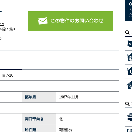
-
12
を除く第3
0
目7-16
築年月
1987年11月
開口部向き
北
所在階
3階部分