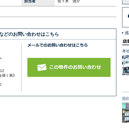
担当者
佐々木 啓介
感
細などのお問い合わせはこちら
本
-
12
を除く第3
0
目