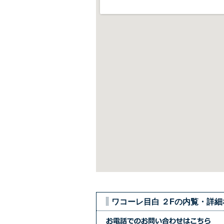
飯嶋 聡
営繕担当スタッフ(メジロホールディングス営繕事業部)
総務経理スタッフ
田中 順
佐々木
ワコーレ目白 ２Fの内覧・詳