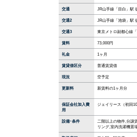
交通
JR山手線「目白」駅 
交通2
JR山手線「池袋」駅 
交通3
東京メトロ副都心線「
賃料
73,000円
礼金
1ヶ月
賃貸借区分
普通賃貸借
現況
空予定
更新料
新賃料の1ヶ月分
保証会社加入費
ジェイリース（初回100
用
設備･条件
二階以上の物件,分譲賃
リング,室内洗濯機置場