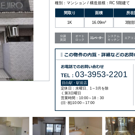
種別：マンション / 構造規模：RC 5階建て
間取り
面積
所在
1K
16.09m²
3階
分譲
オート
システム
エアコ
賃貸
ロック
キッチン
03-3953-2201
TEL：
目白駅・駅前店
定休日：水曜日、1～3月を除
く第3日曜日
営業時間：10:00～18：30
(日･祝)10:00～17:00