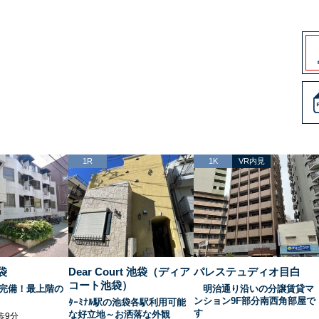
1R
1K
VR内見
袋
Dear Court 池袋（ディア
パレステュディオ目白
コート池袋）
完備！最上階の
明治通り沿いの分譲賃貸マ
ンション9F部分南西角部屋で
ﾀｰﾐﾅﾙ駅の池袋各駅利用可能
す
な好立地～お洒落な外観
歩9分