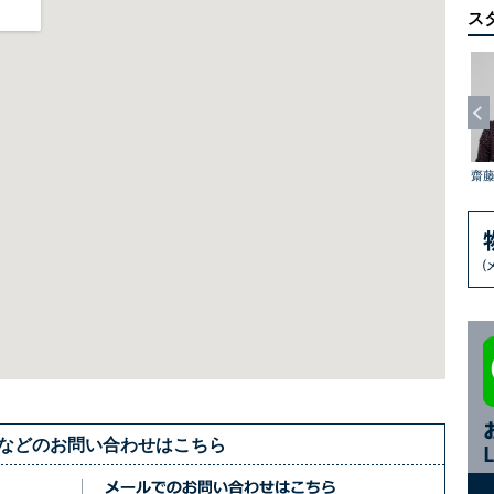
ス
 啓介
相森 幸男
秋山 のぞみ
出井 俊裕
伊藤 浩二
齋
細などのお問い合わせはこちら