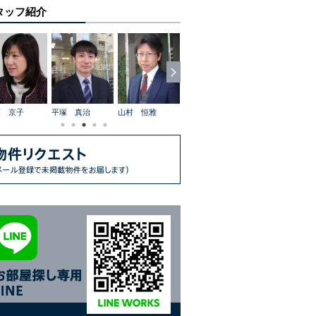
タッフ紹介
藤 京子
平塚 真治
山村 恒雅
桑村 憲一
飯嶋 聡