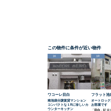
この物件に条件が近い物件
1K
1R
ワコーレ目白
フラット池
南池袋分譲賃貸マンション
オートロック
コンパクトな１Rに珍しいカ
お部屋です
ウンターキッチン
「
目白
」駅 徒