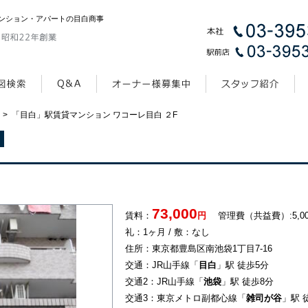
ンション・アパートの目白商事
>
「目白」駅賃貸マンション ワコーレ目白 ２F
73,000
賃料：
円
管理費（共益費）:5,00
礼：1ヶ月 / 敷：なし
住所：東京都豊島区南池袋1丁目7-16
交通：JR山手線「
目白
」駅 徒歩5分
交通2：JR山手線「
池袋
」駅 徒歩8分
交通3：東京メトロ副都心線「
雑司が谷
」駅 