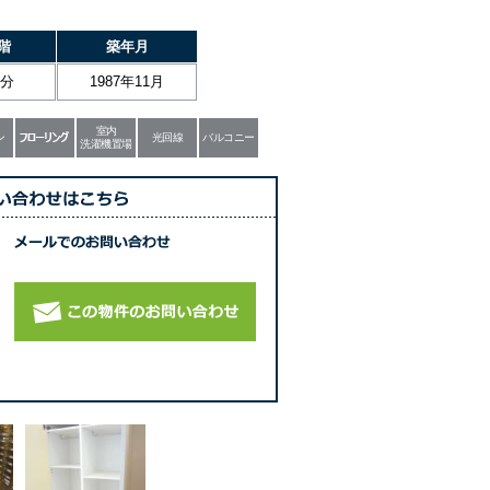
階
築年月
部分
1987年11月
室内
ン
光回線
バルコニー
洗濯機置場