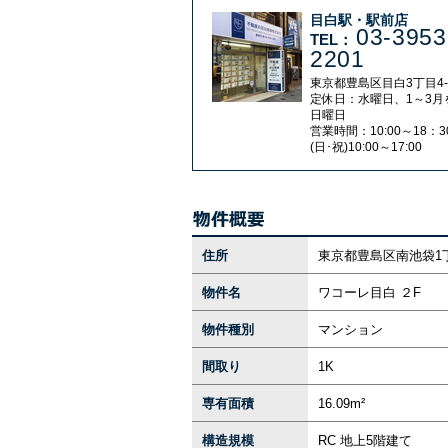
目白駅・駅前店
03-3953
TEL：
2201
東京都豊島区目白3丁目4-
定休日：水曜日、1～3月
日曜日
営業時間：10:00～18：3
(日･祝)10:00～17:00
住所
東京都豊島区南池袋1丁
物件名
ワコーレ目白 ２F
物件種別
マンション
間取り
1K
専有面積
16.09m²
構造規模
RC 地上5階建て