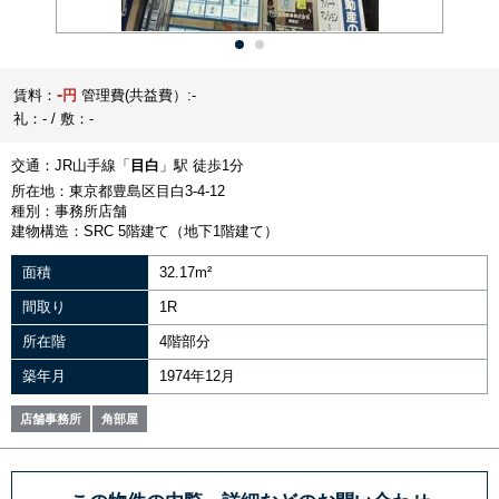
-
賃料：
円
管理費(共益費）:-
礼：- / 敷：-
交通：JR山手線「
目白
」駅 徒歩1分
所在地：東京都豊島区目白3-4-12
種別：事務所店舗
建物構造：SRC 5階建て（地下1階建て）
面積
32.17m²
間取り
1R
所在階
4階部分
築年月
1974年12月
店舗事務所
角部屋