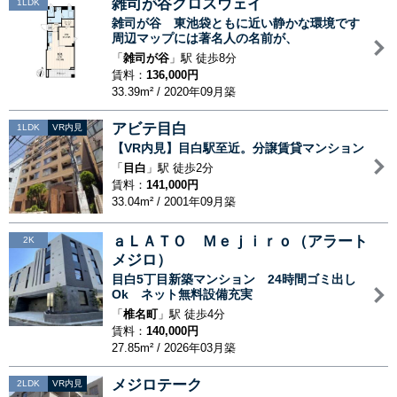
雑司が谷クロスウェイ
1LDK
雑司が谷 東池袋ともに近い静かな環境です
周辺マップには著名人の名前が、
「
雑司が谷
」駅 徒歩8分
賃料：
136,000円
33.39m² / 2020年09月築
アビテ目白
1LDK
VR内見
【VR内見】目白駅至近。分譲賃貸マンション
「
目白
」駅 徒歩2分
賃料：
141,000円
33.04m² / 2001年09月築
ａＬＡＴＯ Ｍｅｊｉｒｏ（アラート
2K
メジロ）
目白5丁目新築マンション 24時間ゴミ出し
Ok ネット無料設備充実
「
椎名町
」駅 徒歩4分
賃料：
140,000円
27.85m² / 2026年03月築
メジロテーク
2LDK
VR内見