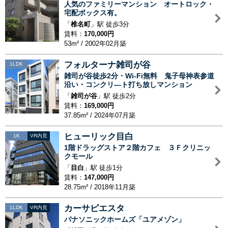
人気のファミリーマンション オートロック・
宅配ボックス有。
「
椎名町
」駅 徒歩3分
賃料：
170,000円
53m² / 2002年02月築
フォルターナ雑司が谷
1LDK
雑司が谷徒歩2分・Wi-Fi無料 鬼子母神表参道
沿い・コンクリ―ト打ち放しマンション
「
雑司が谷
」駅 徒歩2分
賃料：
169,000円
37.85m² / 2024年07月築
ヒューリック目白
1K
VR内見
1階ドラッグストア２階カフェ ３Ｆクリニッ
クモール
「
目白
」駅 徒歩1分
賃料：
147,000円
28.75m² / 2018年11月築
カーサピエスタ
1LDK
VR内見
パナソニックホームズ「ユアメゾン」