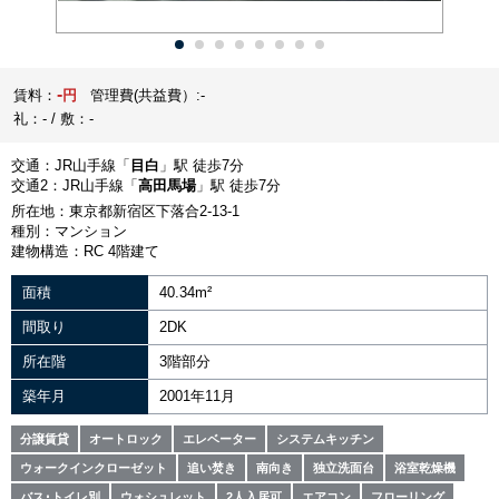
-
賃料：
円
管理費(共益費）:-
礼：- / 敷：-
交通：JR山手線「
目白
」駅 徒歩7分
交通2：JR山手線「
高田馬場
」駅 徒歩7分
所在地：東京都新宿区下落合2-13-1
種別：マンション
建物構造：RC 4階建て
面積
40.34m²
間取り
2DK
所在階
3階部分
築年月
2001年11月
分譲賃貸
オートロック
エレベーター
システムキッチン
ウォークインクローゼット
追い焚き
南向き
独立洗面台
浴室乾燥機
バス･トイレ別
ウォシュレット
2人入居可
エアコン
フローリング