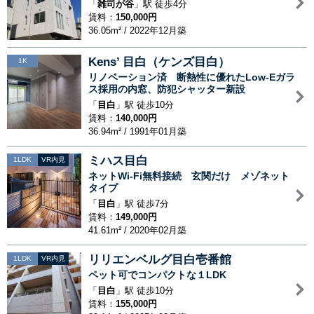
「
雑司が谷
」駅 徒歩4分
賃料：
150,000円
36.05m² / 2022年12月築
Kens’ 目白（ケンズ目白）
1K
リノベーション済 断熱性に優れたLow-Eガラ
ス採用の内窓、防犯シャッター新設
「
目白
」駅 徒歩10分
賃料：
140,000円
36.94m² / 1991年01月築
ミハス目白
1LDK
VR内見
ネットWi-Fi無料接続 玄関だけ メゾネット
タイプ
「
目白
」駅 徒歩7分
賃料：
149,000円
41.61m² / 2020年02月築
リリエンベルグ目白壱番館
1LDK
VR内見
ペット可でコンパクトな１LDK
「
目白
」駅 徒歩10分
賃料：
155,000円