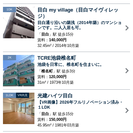
目白 my village（目白マイヴィレッ
1DK
ジ）
目白通り沿いの築浅（2014年築）のマンショ
ンです。二人入居も可。
「
目白
」駅 徒歩15分
賃料：
140,000円
32.45m² / 2014年10月築
TCRE池袋椎名町
2K
池袋を日常に、椎名町を住まいに。
「
椎名町
」駅 徒歩3分
賃料：
120,000円
31m² / 1973年10月築
光建ハイツ目白
1LDK
VR内見
【VR画像】2026年フルリノベーション済み・
１LDK
「
目白
」駅 徒歩15分
賃料：
150,000円
45.95m² / 1981年03月築