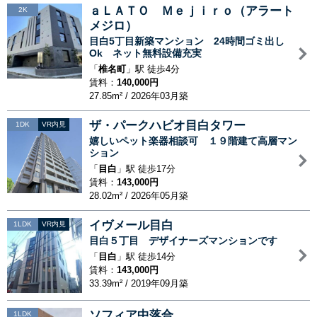
ａＬＡＴＯ Ｍｅｊｉｒｏ（アラート
2K
メジロ）
目白5丁目新築マンション 24時間ゴミ出し
Ok ネット無料設備充実
「
椎名町
」駅 徒歩4分
賃料：
140,000円
27.85m² / 2026年03月築
ザ・パークハビオ目白タワー
1DK
VR内見
嬉しいペット楽器相談可 １９階建て高層マン
ション
「
目白
」駅 徒歩17分
賃料：
143,000円
28.02m² / 2026年05月築
イヴメール目白
1LDK
VR内見
目白５丁目 デザイナーズマンションです
「
目白
」駅 徒歩14分
賃料：
143,000円
33.39m² / 2019年09月築
ソフィア中落合
1LDK