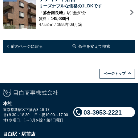
リーズナブルな価格の1LDKです
「
落合南長崎
」駅 徒歩7分
賃料：
145,000円
47.52m² / 1993年08月築
前のページに戻る
条件を変えて検索
ページトップ
本社
東京都新宿区下落合3-16-17
03-3953-2221
営) 9:30～18:30 日・祝10:00～17:00
休) 水曜日、1～3月を除く第3日曜日
目白駅・駅前店