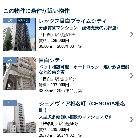
この物件に条件が近い物件
レックス目白プライムシティ
1R
VR内見
分譲賃貸マンション 設備充実のお部屋♪
「
目白
」駅 徒歩16分
賃料：
128,000円
35.05m² / 2008年03月築
目白シティ
1K
ペット相談可能 オートロック 追い炊き機能
など設備充実
「
目白
」駅 徒歩16分
賃料：
113,000円
33.85m² / 2007年11月築
ジェノヴィア椎名町（GENOVIA椎名
1K
町）
大型犬多頭飼い相談のマンションです
「
椎名町
」駅 徒歩5分
賃料：
119,000円
25.78m² / 2024年02月築