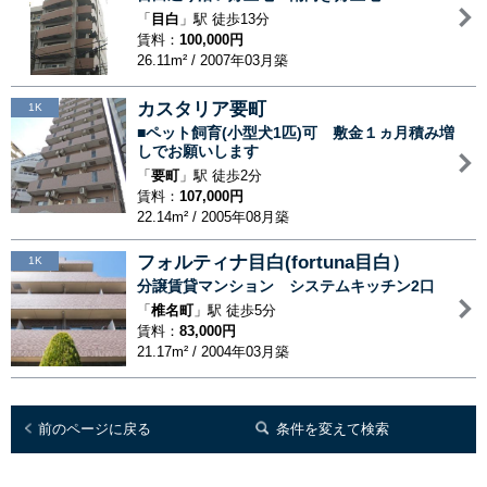
「
目白
」駅 徒歩13分
賃料：
100,000円
26.11m² / 2007年03月築
カスタリア要町
1K
■ペット飼育(小型犬1匹)可 敷金１ヵ月積み増
しでお願いします
「
要町
」駅 徒歩2分
賃料：
107,000円
22.14m² / 2005年08月築
フォルティナ目白(fortuna目白）
1K
分譲賃貸マンション システムキッチン2口
「
椎名町
」駅 徒歩5分
賃料：
83,000円
21.17m² / 2004年03月築
前のページに戻る
条件を変えて検索