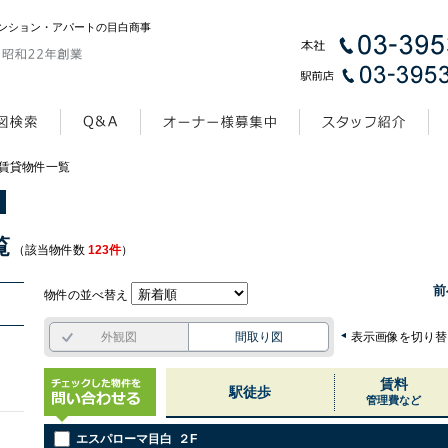
ンション・アパートの目白商事
賃貸物件一覧
覧
（該当物件数
123件
）
前
物件の並べ替え
外観図
間取り図
表示画像を切り替
▼
賃料
駅徒歩
管理費など
エスパローマ目白 ２F