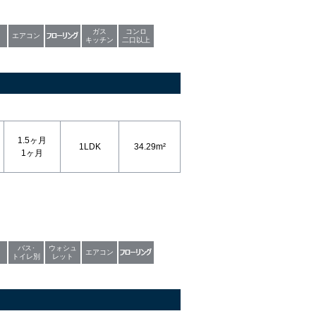
ガス
コンロ
エアコン
キッチン
二口以上
1.5ヶ月
1LDK
34.29m²
1ヶ月
バス･
ウォシュ
エアコン
トイレ別
レット