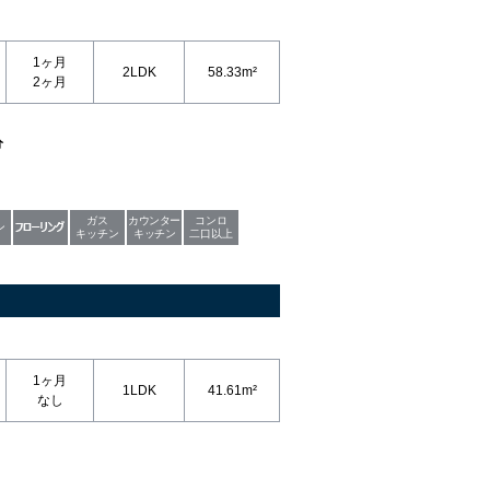
1ヶ月
2LDK
58.33m²
2ヶ月
分
ガス
カウンター
コンロ
ン
キッチン
キッチン
二口以上
1ヶ月
1LDK
41.61m²
なし