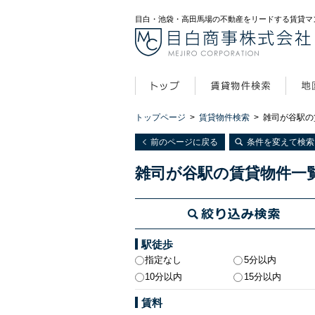
目白・池袋・高田馬場の不動産をリードする賃貸マ
トップページ
>
賃貸物件検索
>
雑司が谷駅の
前のページに戻る
条件を変えて検索
雑司が谷駅の賃貸物件一
駅徒歩
指定なし
5分以内
10分以内
15分以内
賃料