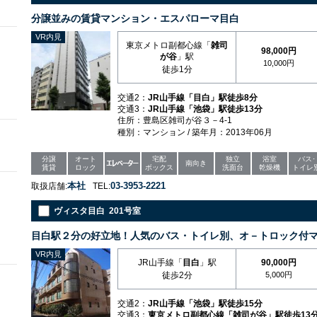
分譲並みの賃貸マンション・エスパローマ目白
VR内見
東京メトロ副都心線「
雑司
98,000円
が谷
」駅
10,000円
徒歩1分
交通2：
JR山手線「目白」駅徒歩8分
交通3：
JR山手線「池袋」駅徒歩13分
住所：豊島区雑司が谷３－4-1
種別：マンション / 築年月：2013年06月
分譲
オート
宅配
独立
浴室
バス･
南向き
賃貸
ロック
ボックス
洗面台
乾燥機
トイレ
本社
03-3953-2221
取扱店舗:
TEL:
ヴィスタ目白 201号室
目白駅２分の好立地！人気のバス・トイレ別、オ－トロック付
VR内見
JR山手線「
目白
」駅
90,000円
徒歩2分
5,000円
交通2：
JR山手線「池袋」駅徒歩15分
交通3：
東京メトロ副都心線「雑司が谷」駅徒歩13