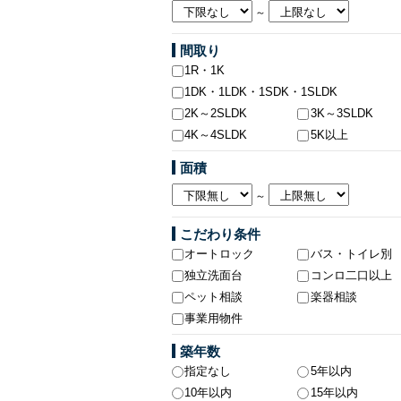
～
間取り
1R・1K
1DK・1LDK・1SDK・1SLDK
2K～2SLDK
3K～3SLDK
4K～4SLDK
5K以上
面積
～
こだわり条件
オートロック
バス・トイレ別
独立洗面台
コンロ二口以上
ペット相談
楽器相談
事業用物件
築年数
指定なし
5年以内
10年以内
15年以内