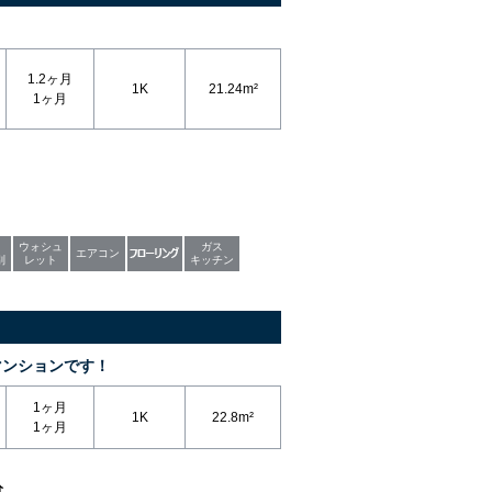
1.2ヶ月
1K
21.24m²
1ヶ月
ウォシュ
ガス
エアコン
別
レット
キッチン
マンションです！
1ヶ月
1K
22.8m²
1ヶ月
分