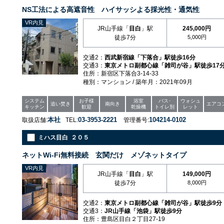
NS工法による高遮音性 ハイサッシよる採光性・通気性
VR内見
JR山手線「
目白
」駅
245,000円
徒歩7分
5,000円
交通2：
西武新宿線「下落合」駅徒歩16分
交通3：
東京メトロ副都心線「雑司が谷」駅徒歩17
住所：新宿区下落合3-14-33
種別：マンション / 築年月：2021年09月
システム
お子様
浴室
バス･
ウォシュ
追い焚き
南向き
エアコ
キッチン
歓迎
乾燥機
トイレ別
レット
本社
03-3953-2221
104214-0102
取扱店舗:
TEL:
管理番号:
ミハス目白 ２０５
ネットWi-Fi無料接続 玄関だけ メゾネットタイプ
VR内見
JR山手線「
目白
」駅
149,000円
徒歩7分
8,000円
交通2：
東京メトロ副都心線「雑司が谷」駅徒歩9分
交通3：
JR山手線「池袋」駅徒歩9分
住所：豊島区目白２丁目27-19