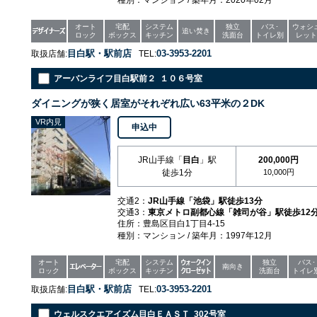
種別：マンション / 築年月：2020年02月
オート
宅配
システム
独立
バス･
ウォシ
追い焚き
ロック
ボックス
キッチン
洗面台
トイレ別
レット
目白駅・駅前店
03-3953-2201
取扱店舗:
TEL:
アーバンライフ目白駅前２ １０６号室
ダイニングが狭く居室がそれぞれ広い63平米の２DK
VR内見
申込中
JR山手線「
目白
」駅
200,000円
徒歩1分
10,000円
交通2：
JR山手線「池袋」駅徒歩13分
交通3：
東京メトロ副都心線「雑司が谷」駅徒歩12
住所：豊島区目白1丁目4-15
種別：マンション / 築年月：1997年12月
オート
宅配
システム
独立
バス･
南向き
ロック
ボックス
キッチン
洗面台
トイレ
目白駅・駅前店
03-3953-2201
取扱店舗:
TEL:
ウェルスクエアイズム目白ＥＡＳＴ 302号室