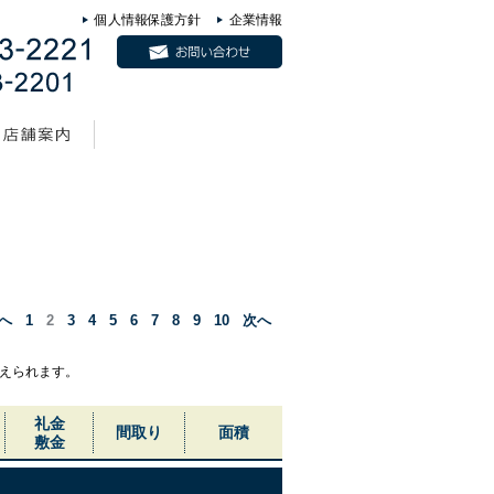
個人情報保護方針
企業情報
へ
1
2
3
4
5
6
7
8
9
10
次へ
えられます。
礼金
間取り
面積
敷金