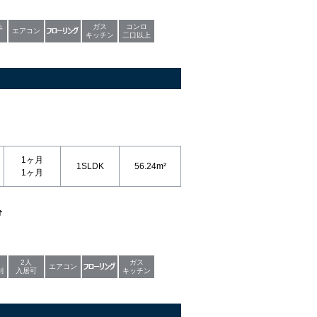
ュ
ガス
コンロ
エアコン
キッチン
二口以上
1ヶ月
1SLDK
56.24m²
1ヶ月
分
2人
ガス
エアコン
別
入居可
キッチン