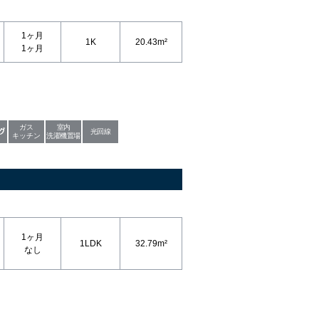
1ヶ月
1K
20.43m²
1ヶ月
ガス
室内
光回線
キッチン
洗濯機置場
1ヶ月
1LDK
32.79m²
なし