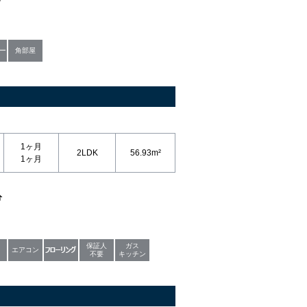
ー
角部屋
1ヶ月
2LDK
56.93m²
1ヶ月
分
保証人
ガス
エアコン
不要
キッチン