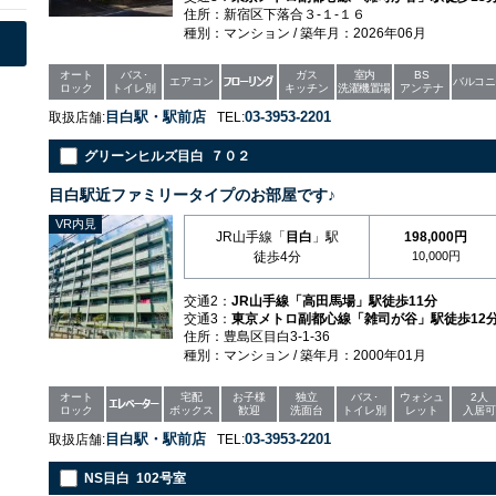
住所：新宿区下落合３-１-１６
種別：マンション / 築年月：2026年06月
オート
バス･
ガス
室内
BS
エアコン
バルコニ
ロック
トイレ別
キッチン
洗濯機置場
アンテナ
目白駅・駅前店
03-3953-2201
取扱店舗:
TEL:
グリーンヒルズ目白 ７０２
目白駅近ファミリータイプのお部屋です♪
VR内見
JR山手線「
目白
」駅
198,000円
徒歩4分
10,000円
交通2：
JR山手線「高田馬場」駅徒歩11分
交通3：
東京メトロ副都心線「雑司が谷」駅徒歩12
住所：豊島区目白3-1-36
種別：マンション / 築年月：2000年01月
オート
宅配
お子様
独立
バス･
ウォシュ
2人
ロック
ボックス
歓迎
洗面台
トイレ別
レット
入居可
目白駅・駅前店
03-3953-2201
取扱店舗:
TEL:
NS目白 102号室