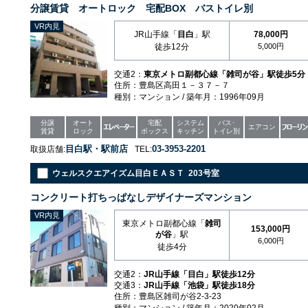
分譲賃貸 オートロック 宅配BOX バストイレ別
VR内見
JR山手線「
目白
」駅
78,000円
徒歩12分
5,000円
交通2：
東京メトロ副都心線「雑司が谷」駅徒歩5分
住所：豊島区高田１－３７－７
種別：マンション / 築年月：1996年09月
分譲
オート
宅配
システム
バス･
エアコン
賃貸
ロック
ボックス
キッチン
トイレ別
目白駅・駅前店
03-3953-2201
取扱店舗:
TEL:
ウェルスクエアイズム目白ＥＡＳＴ 203号室
コンクリート打ちっぱなしデザイナーズマンション
VR内見
東京メトロ副都心線「
雑司
153,000円
が谷
」駅
6,000円
徒歩4分
交通2：
JR山手線「目白」駅徒歩12分
交通3：
JR山手線「池袋」駅徒歩18分
住所：豊島区雑司が谷2-3-23