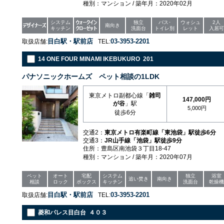
種別：マンション / 築年月：2020年02月
システム
独立
バス･
ウォシュ
2人
南向き
キッチン
洗面台
トイレ別
レット
入居可
目白駅・駅前店
03-3953-2201
取扱店舗:
TEL:
14 ONE FOUR MINAMI IKEBUKURO 201
パナソニックホームズ ペット相談の1LDK
東京メトロ副都心線「
雑司
147,000円
が谷
」駅
5,000円
徒歩6分
交通2：
東京メトロ有楽町線「東池袋」駅徒歩6分
交通3：
JR山手線「池袋」駅徒歩9分
住所：豊島区南池袋３丁目18-47
種別：マンション / 築年月：2020年07月
ペット
オート
宅配
システム
独立
浴室
追い焚き
南向き
相談
ロック
ボックス
キッチン
洗面台
乾燥機
目白駅・駅前店
03-3953-2201
取扱店舗:
TEL:
菱和パレス目白台 ４０３