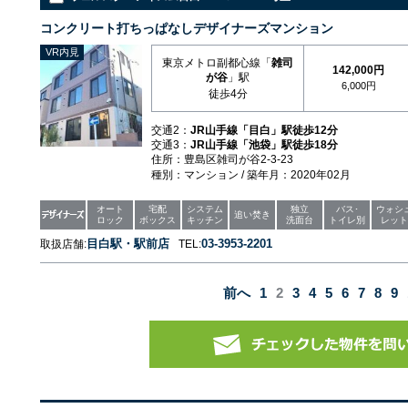
コンクリート打ちっぱなしデザイナーズマンション
VR内見
東京メトロ副都心線「
雑司
142,000円
が谷
」駅
6,000円
徒歩4分
交通2：
JR山手線「目白」駅徒歩12分
交通3：
JR山手線「池袋」駅徒歩18分
住所：豊島区雑司が谷2-3-23
種別：マンション / 築年月：2020年02月
オート
宅配
システム
独立
バス･
ウォシ
追い焚き
ロック
ボックス
キッチン
洗面台
トイレ別
レット
目白駅・駅前店
03-3953-2201
取扱店舗:
TEL:
前へ
1
2
3
4
5
6
7
8
9