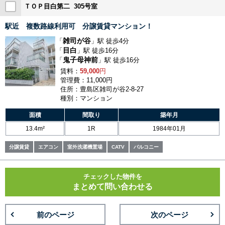
ＴＯＰ目白第二 305号室
駅近 複数路線利用可 分譲賃貸マンション！
雑司が谷
「
」駅 徒歩4分
目白
「
」駅 徒歩16分
鬼子母神前
「
」駅 徒歩16分
賃料：
59,000
円
管理費：11,000円
住所：豊島区雑司が谷2-8-27
種別：マンション
面積
間取り
築年月
13.4m²
1R
1984年01月
分譲賃貸
エアコン
室外洗濯機置場
CATV
バルコニー
チェックした物件を
まとめて問い合わせる
前のページ
次のページ