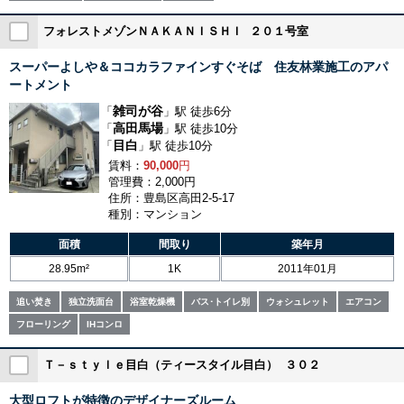
フォレストメゾンＮＡＫＡＮＩＳＨＩ ２０１号室
スーパーよしや＆ココカラファインすぐそば 住友林業施工のアパ
ートメント
雑司が谷
「
」駅 徒歩6分
高田馬場
「
」駅 徒歩10分
目白
「
」駅 徒歩10分
賃料：
90,000
円
管理費：2,000円
住所：豊島区高田2-5-17
種別：マンション
面積
間取り
築年月
28.95m²
1K
2011年01月
追い焚き
独立洗面台
浴室乾燥機
バス･トイレ別
ウォシュレット
エアコン
フローリング
IHコンロ
Ｔ－ｓｔｙｌｅ目白（ティースタイル目白） ３０２
大型ロフトが特徴のデザイナーズルーム