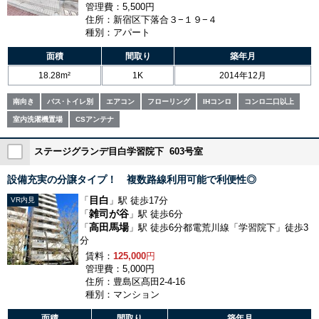
管理費：5,500円
住所：新宿区下落合３−１９−４
種別：アパート
面積
間取り
築年月
18.28m²
1K
2014年12月
南向き
バス･トイレ別
エアコン
フローリング
IHコンロ
コンロ二口以上
室内洗濯機置場
CSアンテナ
ステージグランデ目白学習院下 603号室
設備充実の分譲タイプ！ 複数路線利用可能で利便性◎
目白
「
」駅 徒歩17分
VR内見
雑司が谷
「
」駅 徒歩6分
高田馬場
「
」駅 徒歩6分都電荒川線「学習院下」徒歩3
分
賃料：
125,000
円
管理費：5,000円
住所：豊島区髙田2-4-16
種別：マンション
面積
間取り
築年月