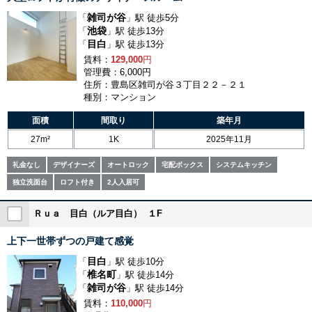
雑司が谷
「
」駅 徒歩5分
池袋
「
」駅 徒歩13分
目白
「
」駅 徒歩13分
賃料：
129,000
円
管理費：6,000円
住所：豊島区雑司が谷３丁目２２－２１
種別：マンション
面積
間取り
築年月
27m²
1K
2025年11月
礼金なし
デザイナーズ
オートロック
宅配ボックス
システムキッチン
独立洗面台
ロフト付き
2人入居可
Ｒｕａ 目白（ルア目白） １F
上下一世帯ずつの戸建て感覚
目白
「
」駅 徒歩10分
椎名町
「
」駅 徒歩14分
雑司が谷
「
」駅 徒歩14分
賃料：
110,000
円