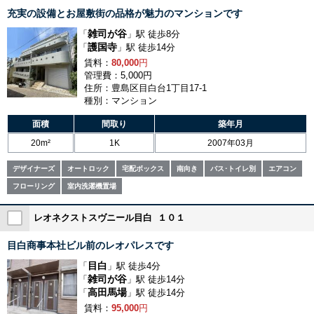
充実の設備とお屋敷街の品格が魅力のマンションです
雑司が谷
「
」駅 徒歩8分
護国寺
「
」駅 徒歩14分
賃料：
80,000
円
管理費：5,000円
住所：豊島区目白台1丁目17-1
種別：マンション
面積
間取り
築年月
20m²
1K
2007年03月
デザイナーズ
オートロック
宅配ボックス
南向き
バス･トイレ別
エアコン
フローリング
室内洗濯機置場
レオネクストスヴニール目白 １０１
目白商事本社ビル前のレオパレスです
目白
「
」駅 徒歩4分
雑司が谷
「
」駅 徒歩14分
高田馬場
「
」駅 徒歩14分
賃料：
95,000
円