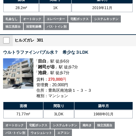
28.2m²
1K
2019年11月
礼金なし
オートロック
エレベーター
宅配ボックス
システムキッチン
独立洗面台
浴室乾燥機
バス･トイレ別
ヒルズガレ 301
ウルトラファインバブル水？ 希少な３LDK
目白
「
」駅 徒歩6分
雑司が谷
「
」駅 徒歩7分
池袋
「
」駅 徒歩7分
賃料：
270,000
円
管理費：20,000円
住所：豊島区南池袋１－３－３
種別：マンション
面積
間取り
築年月
71.77m²
3LDK
1988年01月
オートロック
宅配ボックス
システムキッチン
南向き
独立洗面台
バス･トイレ別
ウォシュレット
エアコン