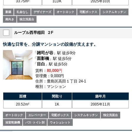
33.75m²
1LDK
2025年10月
新築
礼金なし
デザイナーズ
オートロック
宅配ボックス
システムキッチン
南向き
独立洗面台
ルーブル西早稲田 ２F
快適な日常を、分譲マンションの設備が支えます。
雑司が谷
「
」駅 徒歩9分
面影橋
「
」駅 徒歩5分
目白
「
」駅 徒歩5分
賃料：
80,000
円
管理費：9,000円
住所：豊島区高田１丁目 24-1
種別：マンション
面積
間取り
築年月
20.52m²
1K
2005年11月
オートロック
エレベーター
宅配ボックス
システムキッチン
独立洗面台
浴室乾燥機
バス･トイレ別
ウォシュレット