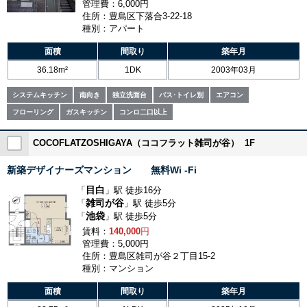
管理費：6,000円
住所：豊島区下落合3-22-18
種別：アパート
面積
間取り
築年月
36.18m²
1DK
2003年03月
システムキッチン
南向き
独立洗面台
バス･トイレ別
エアコン
フローリング
ガスキッチン
コンロ二口以上
COCOFLATZOSHIGAYA（ココフラット雑司が谷） 1F
新築デザイナーズマンション 無料Wi -Fi
目白
「
」駅 徒歩16分
雑司が谷
「
」駅 徒歩5分
池袋
「
」駅 徒歩5分
賃料：
140,000
円
管理費：5,000円
住所：豊島区雑司が谷２丁目15-2
種別：マンション
面積
間取り
築年月