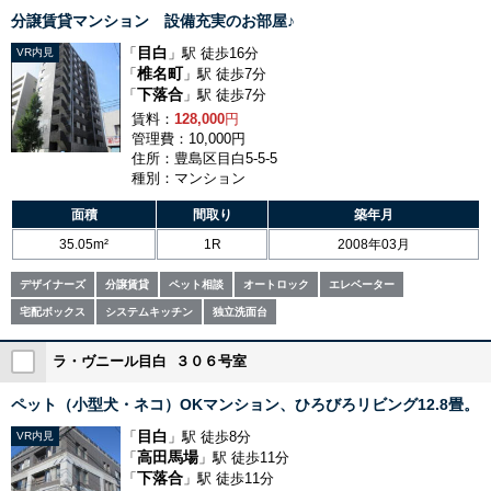
分譲賃貸マンション 設備充実のお部屋♪
目白
「
」駅 徒歩16分
VR内見
椎名町
「
」駅 徒歩7分
下落合
「
」駅 徒歩7分
賃料：
128,000
円
管理費：10,000円
住所：豊島区目白5-5-5
種別：マンション
面積
間取り
築年月
35.05m²
1R
2008年03月
デザイナーズ
分譲賃貸
ペット相談
オートロック
エレベーター
宅配ボックス
システムキッチン
独立洗面台
ラ・ヴニール目白 ３０６号室
ペット（小型犬・ネコ）OKマンション、ひろびろリビング12.8畳。
目白
「
」駅 徒歩8分
VR内見
高田馬場
「
」駅 徒歩11分
下落合
「
」駅 徒歩11分