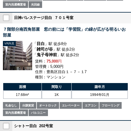
室内洗濯機置場
光回線
日神パレステージ目白 ７０１号室
７階部分南西角部屋 窓の前には「学習院」の緑が広がる明るいお
部屋
目白
「
」駅 徒歩8分
VR内見
雑司が谷
「
」駅 徒歩2分
鬼子母神前
「
」駅 徒歩2分
賃料：
75,000
円
管理費：5,000円
住所：豊島区目白１－７－１7
種別：マンション
面積
間取り
築年月
17.68m²
1K
1994年01月
礼金なし
分譲賃貸
オートロック
エレベーター
エアコン
フローリング
室内洗濯機置場
バルコニー
シャトー目白 202号室