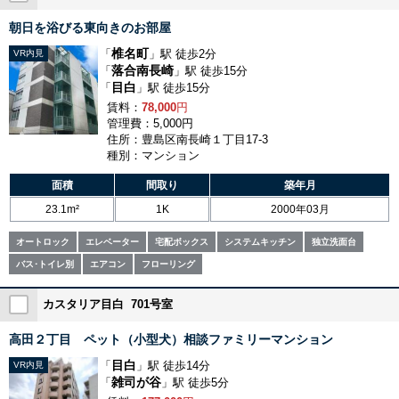
朝日を浴びる東向きのお部屋
椎名町
「
」駅 徒歩2分
VR内見
落合南長崎
「
」駅 徒歩15分
目白
「
」駅 徒歩15分
賃料：
78,000
円
管理費：5,000円
住所：豊島区南長崎１丁目17-3
種別：マンション
面積
間取り
築年月
23.1m²
1K
2000年03月
オートロック
エレベーター
宅配ボックス
システムキッチン
独立洗面台
バス･トイレ別
エアコン
フローリング
カスタリア目白 701号室
高田２丁目 ペット（小型犬）相談ファミリーマンション
目白
「
」駅 徒歩14分
VR内見
雑司が谷
「
」駅 徒歩5分