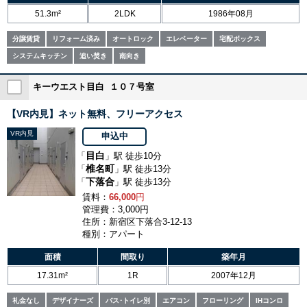
51.3m²
2LDK
1986年08月
分譲賃貸
リフォーム済み
オートロック
エレベーター
宅配ボックス
システムキッチン
追い焚き
南向き
キーウエスト目白 １０７号室
【VR内見】ネット無料、フリーアクセス
VR内見
申込中
目白
「
」駅 徒歩10分
椎名町
「
」駅 徒歩13分
下落合
「
」駅 徒歩13分
賃料：
66,000
円
管理費：3,000円
住所：新宿区下落合3-12-13
種別：アパート
面積
間取り
築年月
17.31m²
1R
2007年12月
礼金なし
デザイナーズ
バス･トイレ別
エアコン
フローリング
IHコンロ