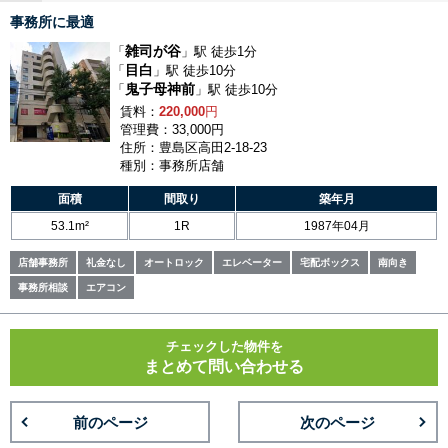
事務所に最適
雑司が谷
「
」駅 徒歩1分
目白
「
」駅 徒歩10分
鬼子母神前
「
」駅 徒歩10分
賃料：
220,000
円
管理費：33,000円
住所：豊島区高田2-18-23
種別：事務所店舗
面積
間取り
築年月
53.1m²
1R
1987年04月
店舗事務所
礼金なし
オートロック
エレベーター
宅配ボックス
南向き
事務所相談
エアコン
チェックした物件を
まとめて問い合わせる
前のページ
次のページ