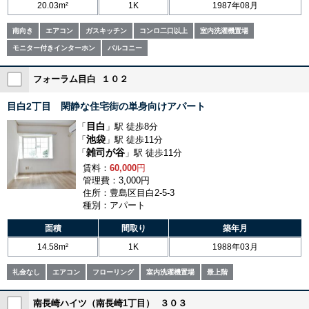
20.03m²
1K
1987年08月
南向き
エアコン
ガスキッチン
コンロ二口以上
室内洗濯機置場
モニター付きインターホン
バルコニー
フォーラム目白 １０２
目白2丁目 閑静な住宅街の単身向けアパート
目白
「
」駅 徒歩8分
池袋
「
」駅 徒歩11分
雑司が谷
「
」駅 徒歩11分
賃料：
60,000
円
管理費：3,000円
住所：豊島区目白2-5-3
種別：アパート
面積
間取り
築年月
14.58m²
1K
1988年03月
礼金なし
エアコン
フローリング
室内洗濯機置場
最上階
南長崎ハイツ（南長崎1丁目） ３０３