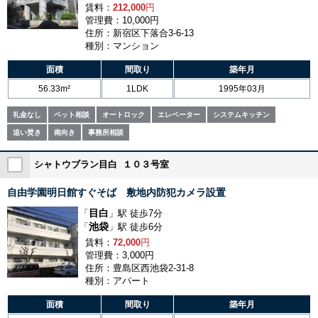
賃料：
212,000
円
管理費：10,000円
住所：新宿区下落合3-6-13
種別：マンション
面積
間取り
築年月
56.33m²
1LDK
1995年03月
礼金なし
ペット相談
オートロック
エレベーター
システムキッチン
追い焚き
南向き
事務所相談
シャトウブラン目白 １０３号室
自由学園明日館すぐそば 敷地内防犯カメラ設置
目白
「
」駅 徒歩7分
池袋
「
」駅 徒歩6分
賃料：
72,000
円
管理費：3,000円
住所：豊島区西池袋2-31-8
種別：アパート
面積
間取り
築年月