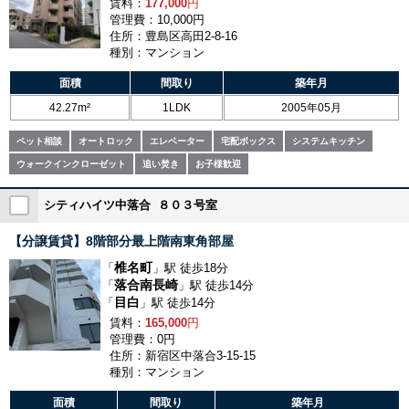
賃料：
177,000
円
管理費：10,000円
住所：豊島区高田2-8-16
種別：マンション
面積
間取り
築年月
42.27m²
1LDK
2005年05月
ペット相談
オートロック
エレベーター
宅配ボックス
システムキッチン
ウォークインクローゼット
追い焚き
お子様歓迎
シティハイツ中落合 ８０３号室
【分譲賃貸】8階部分最上階南東角部屋
椎名町
「
」駅 徒歩18分
落合南長崎
「
」駅 徒歩14分
目白
「
」駅 徒歩14分
賃料：
165,000
円
管理費：0円
住所：新宿区中落合3-15-15
種別：マンション
面積
間取り
築年月