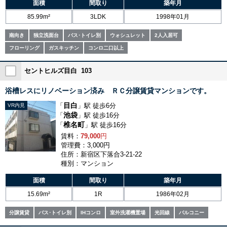
面積
間取り
築年月
85.99m²
3LDK
1998年01月
南向き
独立洗面台
バス･トイレ別
ウォシュレット
2人入居可
フローリング
ガスキッチン
コンロ二口以上
セントヒルズ目白 103
浴槽レスにリノベーション済み ＲＣ分譲賃貸マンションです。
目白
「
」駅 徒歩6分
VR内見
池袋
「
」駅 徒歩16分
椎名町
「
」駅 徒歩16分
賃料：
79,000
円
管理費：3,000円
住所：新宿区下落合3-21-22
種別：マンション
面積
間取り
築年月
15.69m²
1R
1986年02月
分譲賃貸
バス･トイレ別
IHコンロ
室外洗濯機置場
光回線
バルコニー