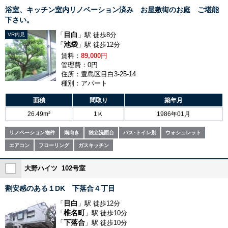
浴室、キッチン室内リノベーション済み お屋敷街のお庭 ご堪能
下さい。
目白
「
」駅 徒歩8分
VR内見
池袋
「
」駅 徒歩12分
賃料：
89,000
円
管理費：0円
住所：豊島区目白3-25-14
種別：アパート
面積
間取り
築年月
26.49m²
1Ｋ
1986年01月
リノベーション物件
南向き
独立洗面台
バス･トイレ別
ウォシュレット
エアコン
フローリング
ガスキッチン
大野ハイツ 102号室
割安感のある１DK 下落合４丁目
目白
「
」駅 徒歩12分
椎名町
「
」駅 徒歩10分
下落合
「
」駅 徒歩10分