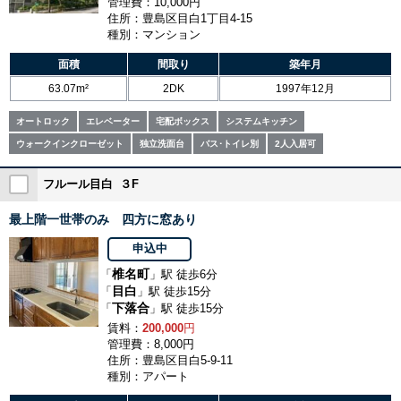
管理費：10,000円
住所：豊島区目白1丁目4-15
種別：マンション
面積
間取り
築年月
63.07m²
2DK
1997年12月
オートロック
エレベーター
宅配ボックス
システムキッチン
ウォークインクローゼット
独立洗面台
バス･トイレ別
2人入居可
フルール目白 ３F
最上階一世帯のみ 四方に窓あり
申込中
椎名町
「
」駅 徒歩6分
目白
「
」駅 徒歩15分
下落合
「
」駅 徒歩15分
賃料：
200,000
円
管理費：8,000円
住所：豊島区目白5-9-11
種別：アパート