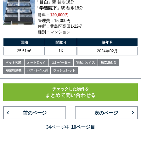
目白
「
」駅 徒歩18分
学習院下
「
」駅 徒歩18分
賃料：
120,000
円
管理費：15,000円
住所：豊島区高田1-22-7
種別：マンション
面積
間取り
築年月
25.51m²
1K
2024年02月
ペット相談
オートロック
エレベーター
宅配ボックス
独立洗面台
浴室乾燥機
バス･トイレ別
ウォシュレット
チェックした物件を
まとめて問い合わせる
前のページ
次のページ
34ページ中
10ページ目