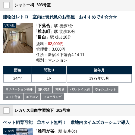
シャトー桐 303号室
建物はレトロ 室内は現代風のお部屋 おすすめです☆☆☆
下落合
「
」駅 徒歩7分
VR内見
椎名町
「
」駅 徒歩10分
目白
「
」駅 徒歩10分
賃料：
82,000
円
管理費：3,000円
住所：新宿区下落合4-14-11
種別：マンション
面積
間取り
築年月
24m²
1R
1979年05月
リノベーション物件
追い焚き
南向き
バス･トイレ別
ウォシュレット
ロフト付き
エアコン
フローリング
レガリス目白学習院下 302号室
ペット飼育可能 ◎ネット無料！ 敷地内タイムズカーシェア導入
雑司が谷
「
」駅 徒歩8分
VR内見