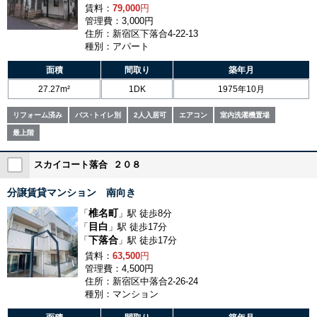
賃料：
79,000
円
管理費：3,000円
住所：新宿区下落合4-22-13
種別：アパート
面積
間取り
築年月
27.27m²
1DK
1975年10月
リフォーム済み
バス･トイレ別
2人入居可
エアコン
室内洗濯機置場
最上階
スカイコート落合 ２０８
分譲賃貸マンション 南向き
椎名町
「
」駅 徒歩8分
目白
「
」駅 徒歩17分
下落合
「
」駅 徒歩17分
賃料：
63,500
円
管理費：4,500円
住所：新宿区中落合2-26-24
種別：マンション