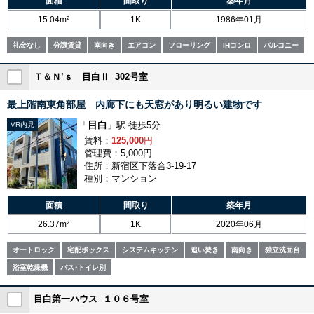
面積
間取り
築年月
15.04m²
1K
1986年01月
礼金なし
分譲賃貸
南向き
エアコン
フローリング
IHコンロ
バルコニー
Ｔ＆Ｎ’ｓ 目白Ⅱ 302号室
最上階南東角部屋 内廊下にも天窓があり明るい建物です
目白
「
」駅 徒歩5分
VR内見
賃料：
125,000
円
管理費：5,000円
住所：新宿区下落合3-19-17
種別：マンション
面積
間取り
築年月
26.37m²
1K
2020年06月
オートロック
宅配ボックス
システムキッチン
追い焚き
南向き
独立洗面台
浴室乾燥機
バス･トイレ別
目白第一ハウス １０６号室