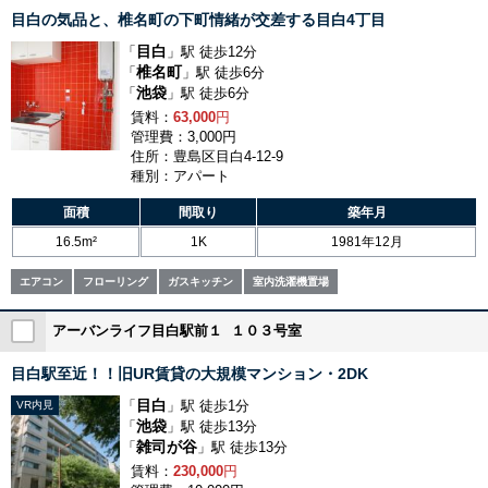
目白の気品と、椎名町の下町情緒が交差する目白4丁目
目白
「
」駅 徒歩12分
椎名町
「
」駅 徒歩6分
池袋
「
」駅 徒歩6分
賃料：
63,000
円
管理費：3,000円
住所：豊島区目白4-12-9
種別：アパート
面積
間取り
築年月
16.5m²
1K
1981年12月
エアコン
フローリング
ガスキッチン
室内洗濯機置場
アーバンライフ目白駅前１ １０３号室
目白駅至近！！旧UR賃貸の大規模マンション・2DK
目白
「
」駅 徒歩1分
VR内見
池袋
「
」駅 徒歩13分
雑司が谷
「
」駅 徒歩13分
賃料：
230,000
円